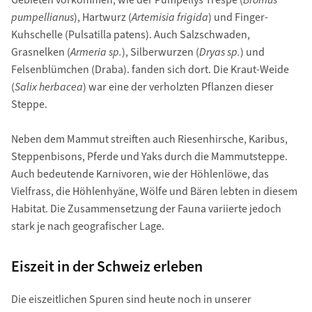
Gebieten vorkommen, wie der Pumpellys Trespe (
Bromus
pumpellianus
), Hartwurz (
Artemisia frigida
) und Finger-
Kuhschelle (Pulsatilla patens). Auch Salzschwaden,
Grasnelken (
Armeria sp.
), Silberwurzen (
Dryas sp.
) und
Felsenblümchen (Draba). fanden sich dort. Die Kraut-Weide
(
Salix herbacea
) war eine der verholzten Pflanzen dieser
Steppe.
Neben dem Mammut streiften auch Riesenhirsche, Karibus,
Steppenbisons, Pferde und Yaks durch die Mammutsteppe.
Auch bedeutende Karnivoren, wie der Höhlenlöwe, das
Vielfrass, die Höhlenhyäne, Wölfe und Bären lebten in diesem
Habitat. Die Zusammensetzung der Fauna variierte jedoch
stark je nach geografischer Lage.
Eiszeit in der Schweiz erleben
Die eiszeitlichen Spuren sind heute noch in unserer