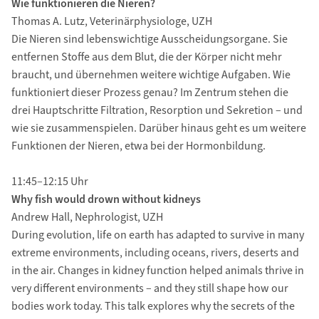
Wie funktionieren die Nieren?
Thomas A. Lutz, Veterinärphysiologe, UZH
Die Nieren sind lebenswichtige Ausscheidungsorgane. Sie
entfernen Stoffe aus dem Blut, die der Körper nicht mehr
braucht, und übernehmen weitere wichtige Aufgaben. Wie
funktioniert dieser Prozess genau? Im Zentrum stehen die
drei Hauptschritte Filtration, Resorption und Sekretion – und
wie sie zusammenspielen. Darüber hinaus geht es um weitere
Funktionen der Nieren, etwa bei der Hormonbildung.
11:45–12:15 Uhr
Why fish would drown without kidneys
Andrew Hall, Nephrologist, UZH
During evolution, life on earth has adapted to survive in many
extreme environments, including oceans, rivers, deserts and
in the air. Changes in kidney function helped animals thrive in
very different environments – and they still shape how our
bodies work today. This talk explores why the secrets of the