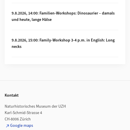
Mehr zu 9.8.2026, 14:00: Familien-Workshops: Dinosaurier – 
9.8.2026, 14:00: Familien-Workshops: Dinosaurier – damals
und heute, lange Hälse
Mehr zu 9.8.2026, 15:00: Family-Workshop 3-4 p.m. in English
9.8.2026, 15:00: Family-Workshop 3-4 p.m. in English: Long
necks
Footer
Kontakt
Naturhistorisches Museum der UZH
Karl-Schmid-Strasse 4
CH-8006 Zürich
Google maps